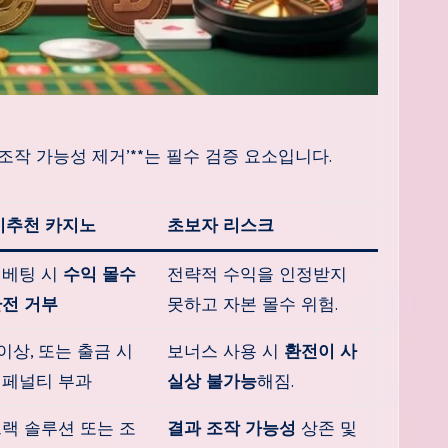
 조작 가능성 제거’**는 필수 검증 요소입니다.
비추천 카지노
초보자 리스크
 베팅 시
수익 몰수
전략적 수익을 인정받지
전 거부
못하고 자본 몰수 위험.
 이상, 또는 출금 시
보너스 사용 시
환전이 사
 페널티 부과
실상 불가능
해짐.
랙 솔루션 또는 조
결과 조작 가능성
상존 및