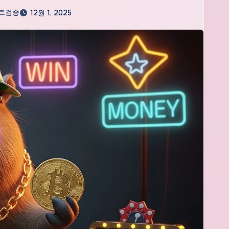
이트검증
12월 1, 2025