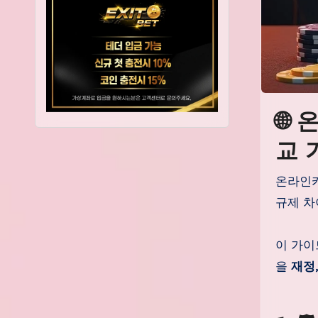
🌐
교 
온라인
규제 차
이 가
을
재정,