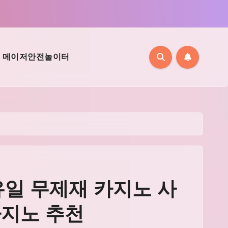
메이저안전놀이터
유일 무제재 카지노 사
카지노 추천