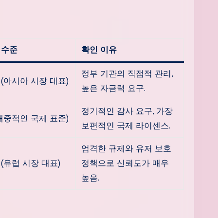
 수준
확인 이유
정부 기관의 직접적 관리,
(아시아 시장 대표)
높은 자금력 요구.
정기적인 감사 요구, 가장
대중적인 국제 표준)
보편적인 국제 라이센스.
엄격한 규제와 유저 보호
(유럽 시장 대표)
정책으로 신뢰도가 매우
높음.