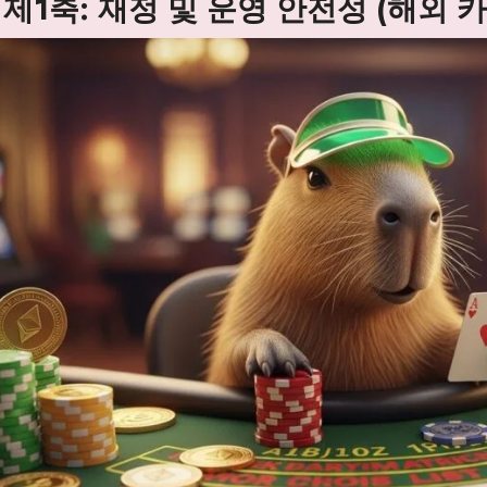
🛡️ 제1축: 재정 및 운영 안전성 (해외