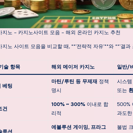
지노 – 카지노사이트 모음 – 해외 온라인 카지노 추천
지노 사이트 모음을 비교할 때, **’전략적 자유’**와 **’결과
기술 항목
해외 메이저 카지노
일반/
마틴/루틴 등 무제재
정책
시스템
 베팅
명시
또는
환
100% ~ 300%
이내로 합
500%
조건
리적
과도한
에볼루션 게이밍, 프라그
불법 크
솔루션