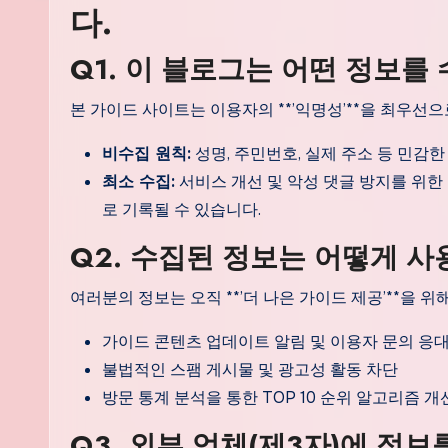
다.
Q1. 이 블로그는 어떤 정보를
본 가이드 사이트는 이용자의 **’익명성’**을 최우선으
비수집 원칙:
성명, 주민번호, 실제 주소 등 민감
최소 수집:
서비스 개선 및 악성 댓글 방지를 위한 
로 기록될 수 있습니다.
Q2. 수집된 정보는 어떻게 
여러분의 정보는 오직 **’더 나은 가이드 제공’**을 
가이드 콘텐츠 업데이트 알림 및 이용자 문의 응
불법적인 스팸 게시물 및 광고성 활동 차단
방문 통계 분석을 통한 TOP 10 순위 알고리즘 개
Q3. 외부 업체(제3자)에 정