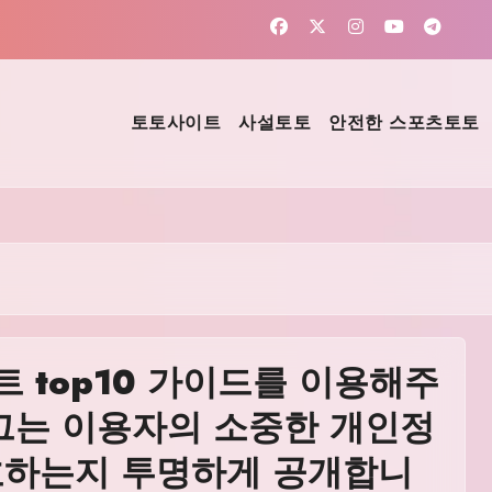
토토사이트
사설토토
안전한 스포츠토토
 top10
가이드를 이용해주
그는 이용자의 소중한 개인정
호하는지 투명하게 공개합니