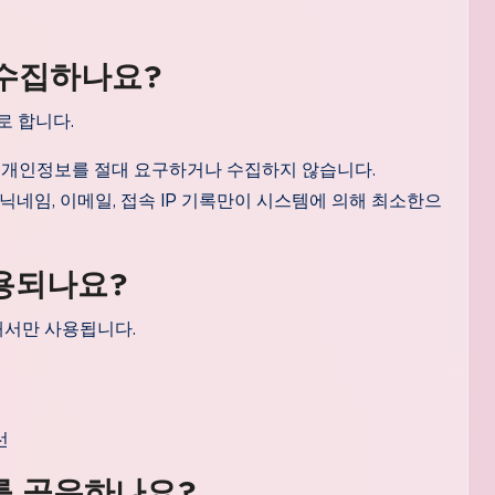
 수집하나요?
로 합니다.
한 개인정보를 절대 요구하거나 수집하지 않습니다.
닉네임, 이메일, 접속 IP 기록만이 시스템에 의해 최소한으
사용되나요?
위해서만 사용됩니다.
대
선
보를 공유하나요?