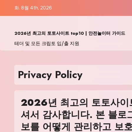
Skip
화. 8월 4th, 2026
to
content
2026년 최고의 토토사이트 top10 | 안전놀이터 가이드
테더 및 모든 크립토 입/출 지원
Privacy Policy
2026년 최고의 토토사이트
셔서 감사합니다. 본 블로
보를 어떻게 관리하고 보