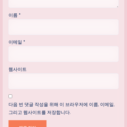
이름
*
이메일
*
웹사이트
다음 번 댓글 작성을 위해 이 브라우저에 이름, 이메일,
그리고 웹사이트를 저장합니다.