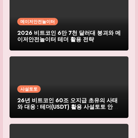
메이저안전놀이터
2026 비트코인 6만 7천 달러대 붕괴와 메
이저안전놀이터 테더 활용 전략
사설토토
26년 비트코인 60조 오지급 초유의 사태
와 대응 : 테더(USDT) 활용 사설토토 안전
가이드