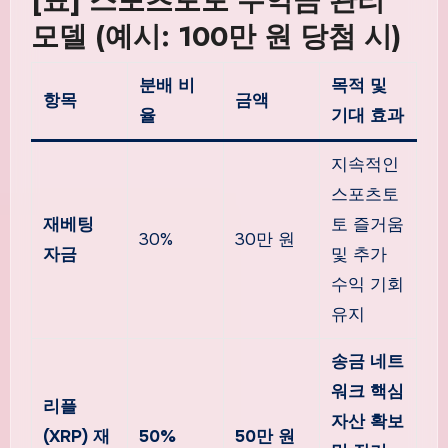
[표] 스포츠토토 수익금 관리
모델 (예시: 100만 원 당첨 시)
분배 비
목적 및
항목
금액
율
기대 효과
지속적인
스포츠토
재베팅
토 즐거움
30%
30만 원
자금
및 추가
수익 기회
유지
송금 네트
워크 핵심
리플
자산 확보
(XRP) 재
50%
50만 원