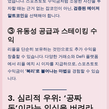
었습니다. 스포츠토토 수익금처럼 소중한 자산을 투
자할 때는 근거 없는 잡코인이 아닌,
검증된 메이저
알트코인
을 선택해야 합니다.
③ 유동성 공급과 스테이킹 수
익
리플을 단순히 보유하는 것만으로도 추가 수익을
창출할 수 있습니다. 다양한 거래소와 DeFi 플랫폼
에서 리플 예치 시 이자를 지급하므로, 스포츠토토
수익금이
‘복리’로 불어나는 마법
을 경험할 수 있습
니다.
3. 심리적 우위: ‘공짜
돈’이라는 인식을 버려라