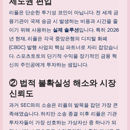
제도권 편입
리플은 단순한 투기성 코인이 아닙니다. 전 세계 금
융기관이 국제 송금 시 발생하는 비용과 시간을 줄
이기 위해 사용하는
실제 솔루션
입니다. 특히 2026
년 현재, 리플은 각국 중앙은행의 디지털 화폐
(CBDC) 발행 사업의 핵심 파트너로 자리 잡았습니
다. 스포츠토토의 단기적 수익을 장기적인 금융 혁
신의 주인공에게 투자하는 셈입니다.
② 법적 불확실성 해소와 시장
신뢰도
과거 SEC와의 소송은 리플의 발목을 잡던 가장 큰
족쇄였습니다. 하지만 소송 종결 이후 리플은 기관
투자자들이 가장 선호하는 가상자산 중 하나가 되